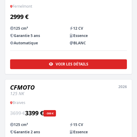
Fernelmont
2999 €
125 cm³
12 CV
Garantie 5 ans
Essence
Automatique
BLANC
VOIR LES DÉTAILS
CFMOTO
2026
NEUF
ESSAI DISPO
125 NK
Braives
3399 €
3699 €
-300 €
125 cm³
15 CV
Garantie 2 ans
Essence