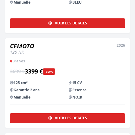
Manuelle
BLEU
VOIR LES DÉTAILS
CFMOTO
2026
NEUF
125 NK
Braives
3399 €
3699 €
-300 €
125 cm³
15 CV
Garantie 2 ans
Essence
Manuelle
NOIR
VOIR LES DÉTAILS