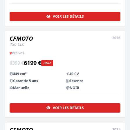
VOIR LES DÉTAILS
CFMOTO
2026
NEUF
450 CLC
Braives
6199 €
6399 €
-200 €
449 cm³
40 CV
Garantie 5 ans
Essence
Manuelle
NOIR
VOIR LES DÉTAILS
CFMOTO
2025
NEUF