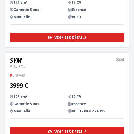
125 cm³
15 CV
Garantie 5 ans
Essence
Manuelle
BLEU
VOIR LES DÉTAILS
SYM
2026
NEUF
ADX 125
Braives
3999 €
125 cm³
12 CV
Garantie 5 ans
Essence
Manuelle
BLEU - NOIR - GRIS
VOIR LES DÉTAILS