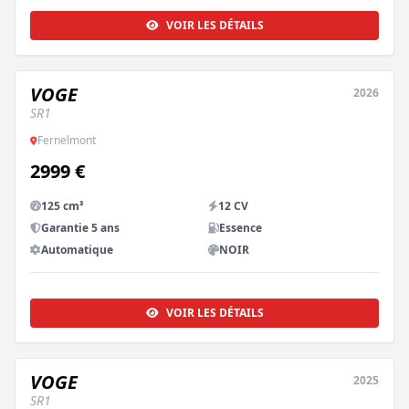
VOIR LES DÉTAILS
VOGE
2026
NEUF
SR1
Fernelmont
2999 €
125 cm³
12 CV
Garantie 5 ans
Essence
Automatique
NOIR
VOIR LES DÉTAILS
VOGE
2025
NEUF
SR1