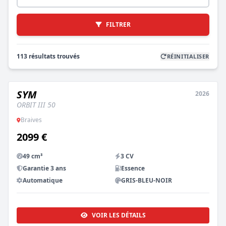
FILTRER
113 résultats trouvés
RÉINITIALISER
SYM
2026
NEUF
ORBIT III 50
Braives
2099 €
49 cm³
3 CV
Garantie 3 ans
Essence
Automatique
GRIS-BLEU-NOIR
VOIR LES DÉTAILS