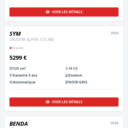
VOIR LES DÉTAILS
SYM
2026
NEUF
CRUISYM ALPHA 125 ABS
Braives
5299 €
125 cm³
14 CV
Garantie 5 ans
Essence
Automatique
NOIR-GRIS
VOIR LES DÉTAILS
BENDA
2026
NEUF