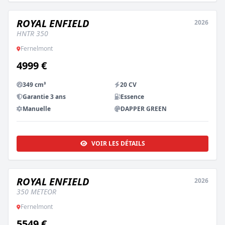
ROYAL ENFIELD
2026
NEUF
HNTR 350
Fernelmont
4999 €
349 cm³
20 CV
Garantie 3 ans
Essence
Manuelle
DAPPER GREEN
VOIR LES DÉTAILS
ROYAL ENFIELD
2026
NEUF
350 METEOR
Fernelmont
5549 €