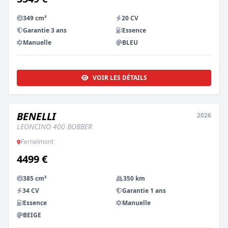
349 cm³
20 CV
Garantie 3 ans
Essence
Manuelle
BLEU
VOIR LES DÉTAILS
BENELLI
2026
OCCASION
LEONCINO 400 BOBBER
Fernelmont
4499 €
385 cm³
350 km
34 CV
Garantie 1 ans
Essence
Manuelle
BEIGE