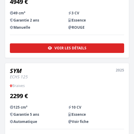
4949 €
49 cm³
3 CV
Garantie 2 ans
Essence
Manuelle
ROUGE
VOIR LES DÉTAILS
SYM
2025
NEUF
ECHS 125
Braives
2299 €
125 cm³
10 CV
Garantie 5 ans
Essence
Automatique
Voir fiche