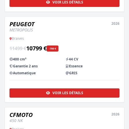
VOIR LES DÉTAILS
PEUGEOT
2026
NEUF
METROPOLIS
Braives
10799 €
11499 €
-700 €
400 cm³
44 CV
Garantie 2 ans
Essence
Automatique
GRIS
VOIR LES DÉTAILS
CFMOTO
2026
NEUF
450 NK