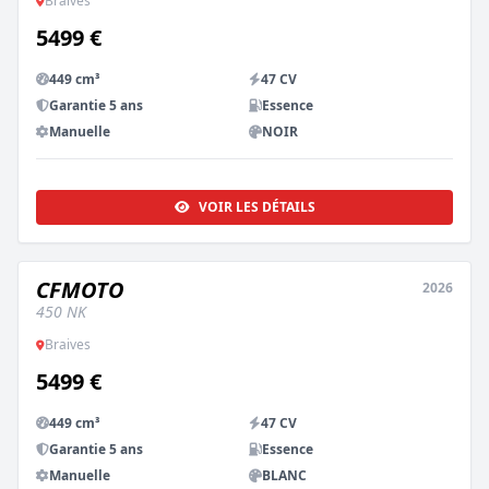
Braives
5499 €
449 cm³
47 CV
Garantie 5 ans
Essence
Manuelle
NOIR
VOIR LES DÉTAILS
CFMOTO
2026
NEUF
450 NK
Braives
5499 €
449 cm³
47 CV
Garantie 5 ans
Essence
Manuelle
BLANC