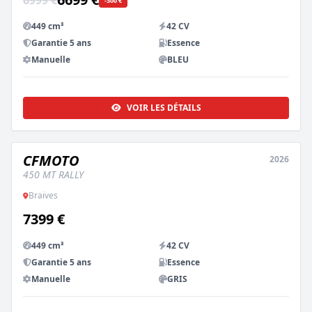
6999 €
-300 €
449 cm³
42 CV
Garantie 5 ans
Essence
Manuelle
BLEU
VOIR LES DÉTAILS
CFMOTO
2026
NEUF
ESSAI DISPO
450 MT RALLY
Braives
7399 €
449 cm³
42 CV
Garantie 5 ans
Essence
Manuelle
GRIS