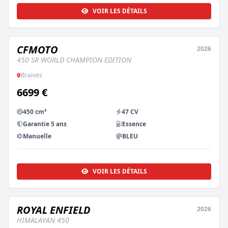
VOIR LES DÉTAILS
CFMOTO
2026
NEUF
450 SR WORLD CHAMPION EDITION
Braives
6699 €
450 cm³
47 CV
Garantie 5 ans
Essence
Manuelle
BLEU
VOIR LES DÉTAILS
ROYAL ENFIELD
2026
NEUF
HIMALAYAN 450