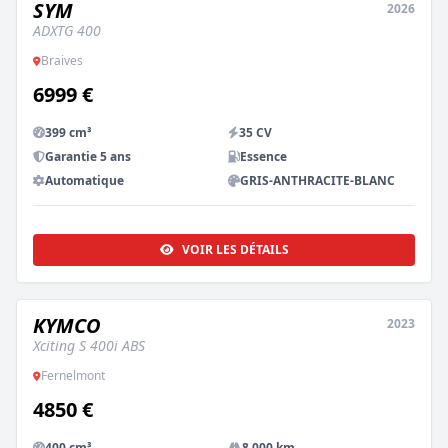
SYM
2026
NEUF
ADXTG 400
Braives
6999 €
399 cm³
35 CV
Garantie 5 ans
Essence
Automatique
GRIS-ANTHRACITE-BLANC
VOIR LES DÉTAILS
KYMCO
2023
OCCASION
Xciting S 400i ABS
Fernelmont
4850 €
400 cm³
8,000 km