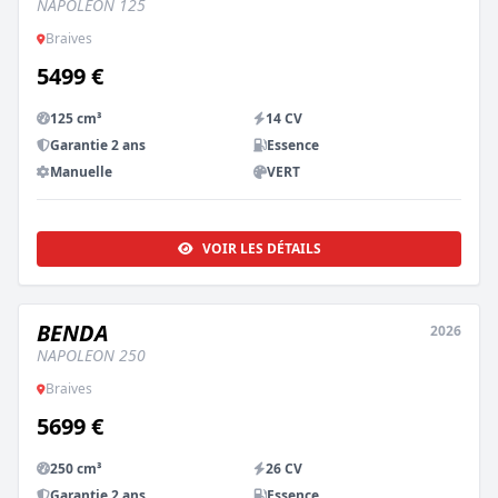
NAPOLEON 125
Braives
5499 €
125 cm³
14 CV
Garantie 2 ans
Essence
Manuelle
VERT
VOIR LES DÉTAILS
BENDA
2026
NEUF
NAPOLEON 250
Braives
5699 €
250 cm³
26 CV
Garantie 2 ans
Essence