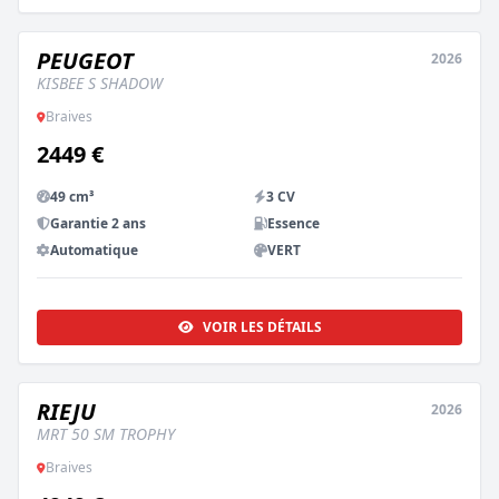
PEUGEOT
2026
NEUF
KISBEE S SHADOW
Braives
2449 €
49 cm³
3 CV
Garantie 2 ans
Essence
Automatique
VERT
VOIR LES DÉTAILS
RIEJU
2026
NEUF
MRT 50 SM TROPHY
Braives