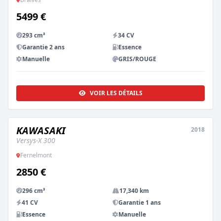
5499 €
293 cm³
34 CV
Garantie 2 ans
Essence
Manuelle
GRIS/ROUGE
VOIR LES DÉTAILS
KAWASAKI
2018
OCCASION
Versys-X 300
Fernelmont
2850 €
296 cm³
17,340 km
41 CV
Garantie 1 ans
Essence
Manuelle