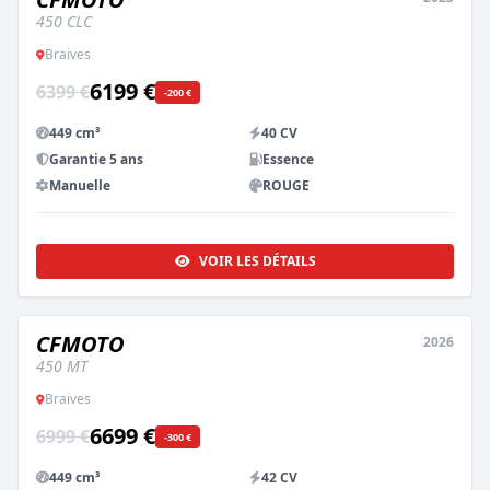
450 CLC
Braives
6199 €
6399 €
-200 €
449 cm³
40 CV
Garantie 5 ans
Essence
Manuelle
ROUGE
VOIR LES DÉTAILS
CFMOTO
2026
NEUF
ESSAI DISPO
450 MT
Braives
6699 €
6999 €
-300 €
449 cm³
42 CV