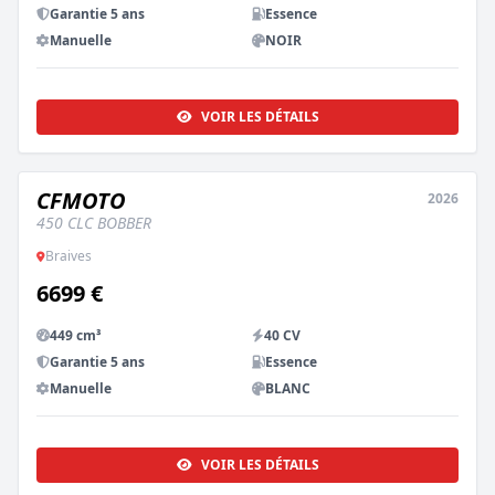
Garantie 5 ans
Essence
Manuelle
NOIR
VOIR LES DÉTAILS
CFMOTO
2026
NEUF
450 CLC BOBBER
Braives
6699 €
449 cm³
40 CV
Garantie 5 ans
Essence
Manuelle
BLANC
VOIR LES DÉTAILS