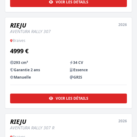
VOIR LES DÉTAILS
RIEJU
2026
NEUF
AVENTURA RALLY 307
Braives
4999 €
293 cm³
34 CV
Garantie 2 ans
Essence
Manuelle
GRIS
VOIR LES DÉTAILS
RIEJU
2026
NEUF
AVENTURA RALLY 307 R
Braives