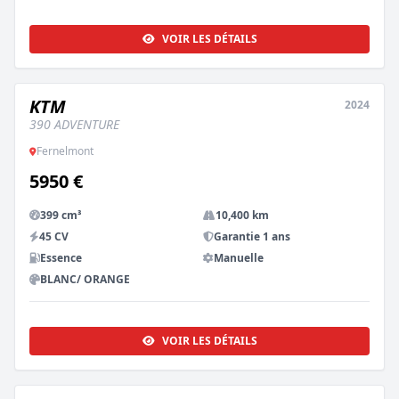
VOIR LES DÉTAILS
KTM
2024
OCCASION
390 ADVENTURE
Fernelmont
5950 €
399 cm³
10,400 km
45 CV
Garantie 1 ans
Essence
Manuelle
BLANC/ ORANGE
VOIR LES DÉTAILS