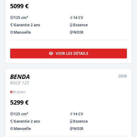
5099 €
125 cm³
14 CV
Garantie 2 ans
Essence
Manuelle
NOIR
VOIR LES DÉTAILS
BENDA
2026
NEUF
ROCK 125
Braives
5299 €
125 cm³
14 CV
Garantie 2 ans
Essence
Manuelle
NOIR