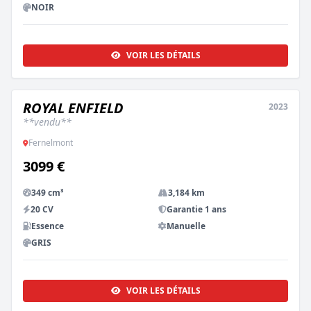
NOIR
VOIR LES DÉTAILS
ROYAL ENFIELD
2023
OCCASION
**vendu**
Fernelmont
3099 €
349 cm³
3,184 km
20 CV
Garantie 1 ans
Essence
Manuelle
GRIS
VOIR LES DÉTAILS