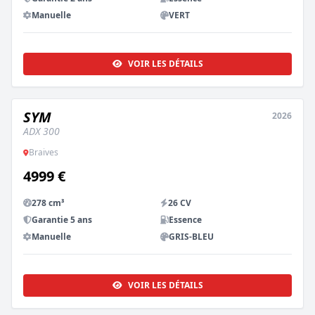
Manuelle
VERT
VOIR LES DÉTAILS
SYM
2026
NEUF
ADX 300
Braives
4999 €
278 cm³
26 CV
Garantie 5 ans
Essence
Manuelle
GRIS-BLEU
VOIR LES DÉTAILS