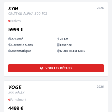
SYM
2026
NEUF
CRUISYM ALPHA 300 TCS
Braives
5999 €
278 cm³
26 CV
Garantie 5 ans
Essence
Automatique
NOIR-BLEU-GRIS
VOIR LES DÉTAILS
VOGE
2026
NEUF
300 RALLY
Fernelmont
4499 €