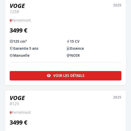
VOGE
2025
NEUF
125R
Fernelmont
3499 €
125 cm³
15 CV
Garantie 5 ans
Essence
Manuelle
NOIR
VOIR LES DÉTAILS
VOGE
2025
NEUF
R125
Fernelmont
3499 €