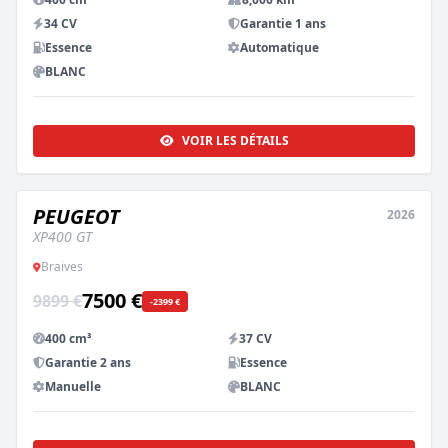
34 CV
Garantie 1 ans
Essence
Automatique
BLANC
VOIR LES DÉTAILS
PEUGEOT
2026
NEUF
XP400 GT
Braives
7500 €
9899 €
-2399 €
400 cm³
37 CV
Garantie 2 ans
Essence
Manuelle
BLANC