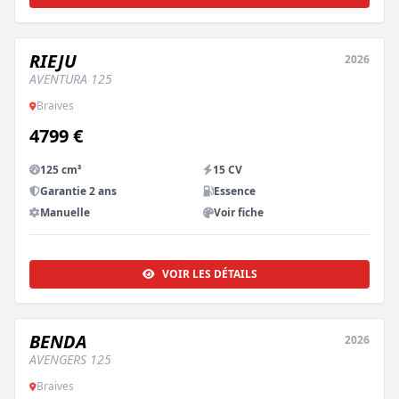
RIEJU
2026
NEUF
AVENTURA 125
Braives
4799 €
125 cm³
15 CV
Garantie 2 ans
Essence
Manuelle
Voir fiche
VOIR LES DÉTAILS
BENDA
2026
NEUF
AVENGERS 125
Braives