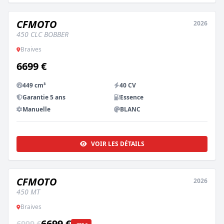
CFMOTO
2026
NEUF
450 CLC BOBBER
Braives
6699 €
449 cm³
40 CV
Garantie 5 ans
Essence
Manuelle
BLANC
VOIR LES DÉTAILS
CFMOTO
2026
NEUF
ESSAI DISPO
450 MT
Braives
6699 €