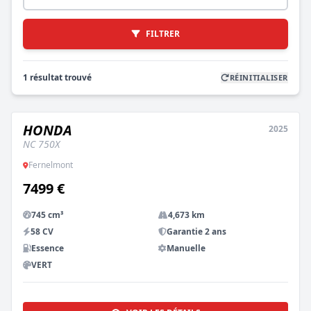
FILTRER
1 résultat trouvé
RÉINITIALISER
HONDA
2025
OCCASION
NC 750X
Fernelmont
7499 €
745 cm³
4,673 km
58 CV
Garantie 2 ans
Essence
Manuelle
VERT