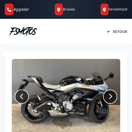
Appeler
Braives
Fernelmont
RETOUR