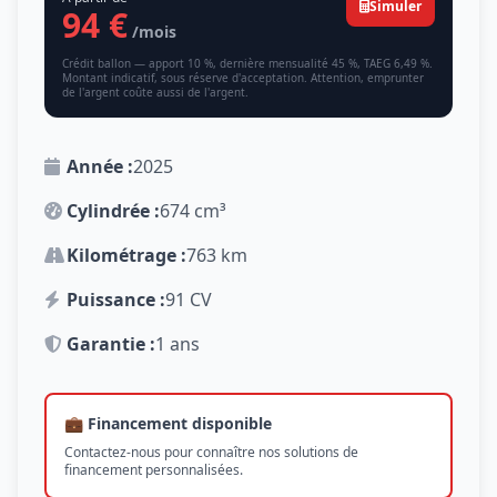
Simuler
94 €
/mois
Crédit ballon — apport 10 %, dernière mensualité 45 %, TAEG 6,49 %.
Montant indicatif, sous réserve d'acceptation. Attention, emprunter
de l'argent coûte aussi de l'argent.
Année :
2025
Cylindrée :
674 cm³
Kilométrage :
763 km
Puissance :
91 CV
Garantie :
1 ans
💼 Financement disponible
Contactez-nous pour connaître nos solutions de
financement personnalisées.