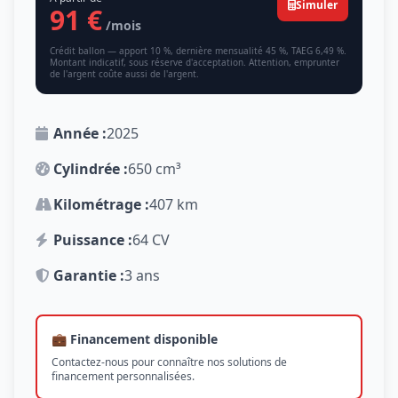
Simuler
91 €
/mois
Crédit ballon — apport 10 %, dernière mensualité 45 %, TAEG 6,49 %.
Montant indicatif, sous réserve d'acceptation. Attention, emprunter
de l'argent coûte aussi de l'argent.
Année :
2025
Cylindrée :
650 cm³
Kilométrage :
407 km
Puissance :
64 CV
Garantie :
3 ans
💼 Financement disponible
Contactez-nous pour connaître nos solutions de
financement personnalisées.