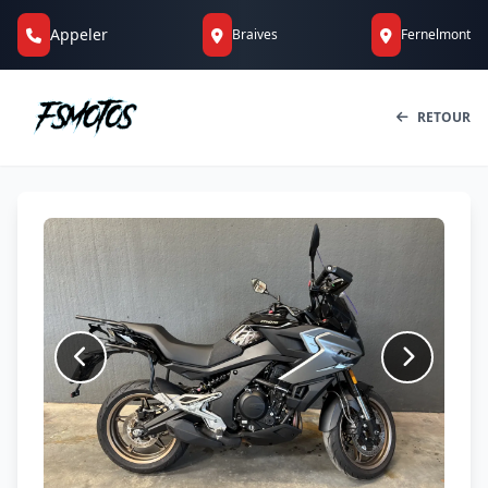
Appeler
Braives
Fernelmont
RETOUR