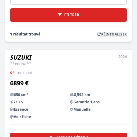
FILTRER
1 résultat trouvé
RÉINITIALISER
SUZUKI
2024
OCCASION
**vendu**
Fernelmont
6899 €
650 cm³
8,592 km
71 CV
Garantie 1 ans
Essence
Manuelle
Voir fiche