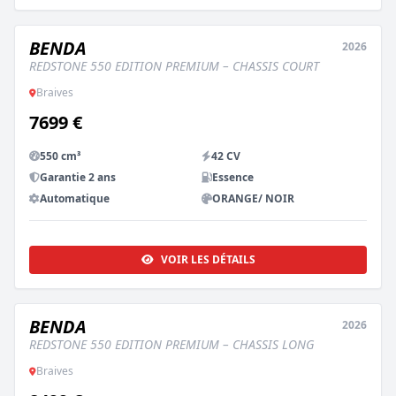
BENDA
2026
NEUF
REDSTONE 550 EDITION PREMIUM – CHASSIS COURT
Braives
7699 €
550 cm³
42 CV
Garantie 2 ans
Essence
Automatique
ORANGE/ NOIR
VOIR LES DÉTAILS
BENDA
2026
NEUF
REDSTONE 550 EDITION PREMIUM – CHASSIS LONG
Braives