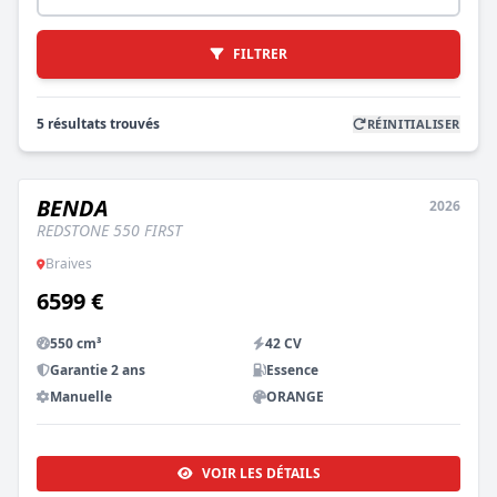
FILTRER
5 résultats trouvés
RÉINITIALISER
BENDA
2026
NEUF
REDSTONE 550 FIRST
Braives
6599 €
550 cm³
42 CV
Garantie 2 ans
Essence
Manuelle
ORANGE
VOIR LES DÉTAILS