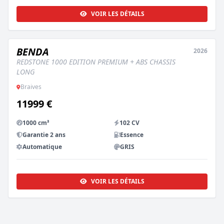
VOIR LES DÉTAILS
BENDA
2026
NEUF
REDSTONE 1000 EDITION PREMIUM + ABS CHASSIS
LONG
Braives
11999 €
1000 cm³
102 CV
Garantie 2 ans
Essence
Automatique
GRIS
VOIR LES DÉTAILS