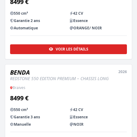
8499 €
550 cm³
42 CV
Garantie 2 ans
Essence
Automatique
ORANGE/ NOIR
VOIR LES DÉTAILS
BENDA
2026
NEUF
REDSTONE 550 EDITION PREMIUM – CHASSIS LONG
Braives
8499 €
550 cm³
42 CV
Garantie 3 ans
Essence
Manuelle
NOIR